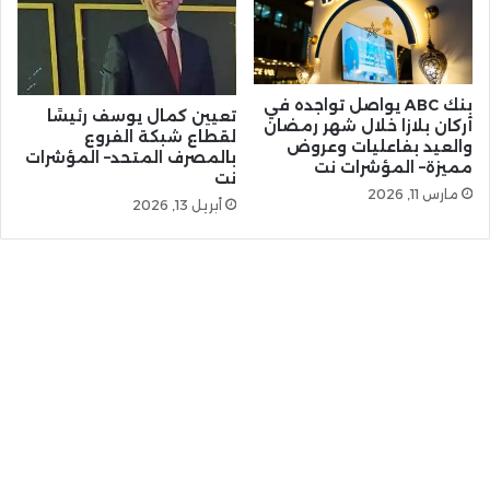
بنك ABC يواصل تواجده في
تعيين كمال يوسف رئيسًا
أركان بلازا خلال شهر رمضان
لقطاع شبكة الفروع
والعيد بفاعليات وعروض
بالمصرف المتحد– المؤشرات
مميزة– المؤشرات نت
نت
مارس 11, 2026
أبريل 13, 2026