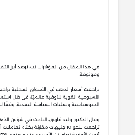
في هذا المقال من المؤشرات نت، نرصد أبرز ال
وموثوقة.
تراجعت أسعار الذهب في الأسواق المحلية تراجعً
الأسبوعية القوية للأوقية عالميًا، في ظل استمر
الجيوسياسية وتقلبات السياسة النقدية، وفقًا لت
وقال الدكتور وليد فاروق، الباحث في شؤون الذ
أنهت الأوقية تعاملات الأسبوع عند مستوى 4676 دولارًا، محققة مكاسب أسبوعية بلغت 182 دولارًا.