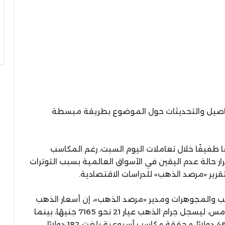
تفاصيل والتحديثات حول الموضوع بطريقة مبسطة
ا طفيفًا خلال تعاملات اليوم السبت، رغم المكاسب
ار حالة عدم اليقين في الأسواق العالمية بسبب التوترات
قرير «مرصد الذهب» للدراسات الاقتصادية.
هب والمجوهرات ومدير «مرصد الذهب»، إن أسعار الذهب
تراجعت بنحو 10 جنيهات مقارنة بختام تعاملات أمس، ليسجل جرام الذهب عيار 21 نحو 7165 جنيهًا، بينما