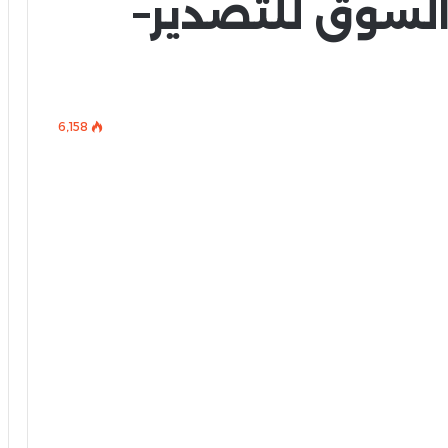
السوق للتصدير–
6٬158