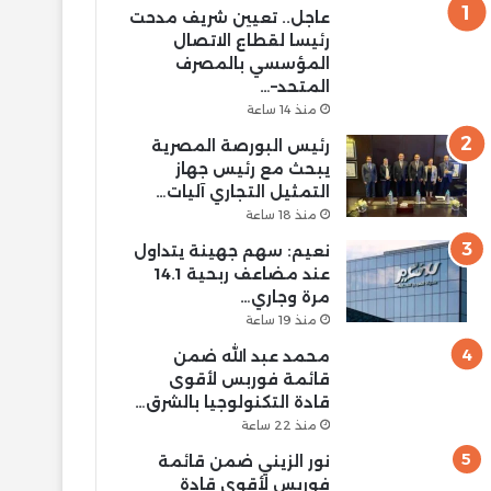
عاجل.. تعيين شريف مدحت
رئيسا لقطاع الاتصال
المؤسسي بالمصرف
المتحد–…
منذ 14 ساعة
رئيس البورصة المصرية
يبحث مع رئيس جهاز
التمثيل التجاري آليات…
منذ 18 ساعة
نعيم: سهم جهينة يتداول
عند مضاعف ربحية 14.1
مرة وجاري…
منذ 19 ساعة
محمد عبد الله ضمن
قائمة فوربس لأقوى
قادة التكنولوجيا بالشرق…
منذ 22 ساعة
نور الزيني ضمن قائمة
فوربس لأقوى قادة