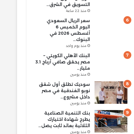
التسويق في الشرق…
منذ 22 ساعة
سعر الريال السعودي
اليوم الخميس 6
أغسطس 2026 في
البنوك…
منذ يوم واحد
البنك الأهلي الكويتي –
مصر يحقق صافي أرباح 3.1
مليار…
منذ يومين
سوديك تطلق أول شقق
نوبو الفندقية في مصر
داخل مشروع…
منذ يومين
بنك التنمية الصناعية
يطرح شهادة اختيارك
الثلاثية بعائد ثابت يصل…
منذ يومين