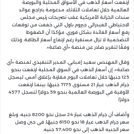
ارتفعت أسعار الذهب في الأسواق المحلية والبورصة
العالمية خلال تعاملات الثلاثاء، مدعومة بتراجع عوائد
سندات الخزانة الأمريكية عقب تصريحات رئيس مجلس
الاحتياطي الفيدرالي جيروم باول، التي خففت من توقعات
رفع أسعار الفائدة بشكل فوري، مؤكدًا أن الضغوط
التضخمية لا تزال مستقرة رغم ارتفاع أسعار الطاقة، وذلك
وفقًا لتقرير صادر عن منصة «آي صاغة».
وقال المهندس سعيد إمبابي، المدير التنفيذي لمنصة «آي
صاغة»، إن أسعار الذهب في السوق المحلية ارتفعت بنحو
125 جنيهًا خلال تعاملات اليوم مقارنة بإغلاق أمس، ليسجل
جرام الذهب عيار 21 مستوى 7175 جنيهًا، بينما ارتفعت
الأوقية في البورصة العالمية بنحو 59 دولارًا لتسجل 4577
دولارًا.
وأضاف أن جرام الذهب عيار 24 سجل نحو 8200 جنيه، وبلغ
سعر جرام الذهب عيار 18 نحو 6150 جنيهًا، في حين وصل
سعر الجنيه الذهب إلى نحو 57,400 جنيه.