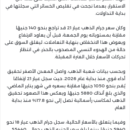
الاستقرار، بعدما نجحت في تقليص الخسائر التي سجلتها في
بداية التداولات.
وكان سعر جرام الذهب عيار 21 قد تراجع بنحو 140 جنيهًا
مقارنة بمستوياته يوم الجمعة، قبل أن يعاود الارتفاع
ويعوض هذا الانخفاض بنهاية التعاملات، ليغلق السوق على
حالة من الهدوء النسبي المصحوب بالحذر، في انتظار
تحركات الأسعار خلال الفترة المقبلة.
وبحسب بيانات شعبة الذهب، واصل المعدن الأصفر تحقيق
أداء قوي منذ بداية عام 2026، حيث سجل عيار 21 ارتفاعًا
يُقدر بنحو 1050 جنيهًا مقارنة بسعره في شهر يناير الماضي،
والذي بلغ آنذاك 5880 جنيهًا. ويعكس هذا الصعود تحقيق
الذهب لمكاسب رأسمالية تصل إلى نحو 17.8% منذ بداية
العام.
وفيما يتعلق بالأسعار الحالية، سجل جرام الذهب عيار 18 نحو
5940 جنيهًا، بينما بلغ سعر الجنيه الذهب حوالي 55440