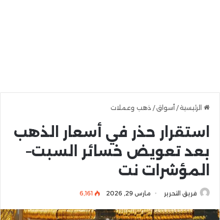
الرئيسية
/
أسواق
/
ذهب وعملات
استقرار حذر في أسعار الذهب
بعد تعويض خسائر السبت–
المؤشرات نت
فريق التحرير
مارس 29, 2026
6٬161