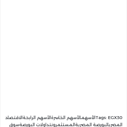
Tags:
EGX30الأسهمالأسهم الخاسرةالأسهم الرابحةالاقتصاد
المصريالبورصة المصريةالمستثمرونتداولات البورصةسوق