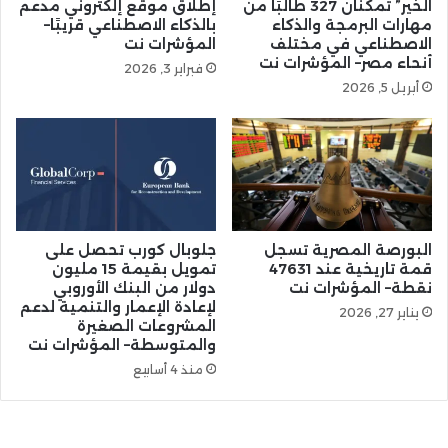
الخير” تمكّنان 327 طالبًا من
إطلاق موقع إلكتروني مدعم
مهارات البرمجة والذكاء
بالذكاء الاصطناعي قريبًا–
الاصطناعي في مختلف
المؤشرات نت
أنحاء مصر– المؤشرات نت
فبراير 3, 2026
أبريل 5, 2026
البورصة المصرية تسجل
جلوبال كورب تحصل على
قمة تاريخية عند 47631
تمويل بقيمة 15 مليون
نقطة– المؤشرات نت
دولار من البنك الأوروبي
لإعادة الإعمار والتنمية لدعم
يناير 27, 2026
المشروعات الصغيرة
والمتوسطة– المؤشرات نت
منذ 4 أسابيع