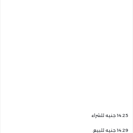
14.25 جنيه للشراء
14.29 جنيه للبيع.