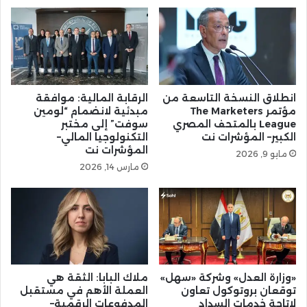
انطلاق النسخة التاسعة من
الرقابة المالية: موافقة
مؤتمر The Marketers
مبدئية لانضمام “لومين
League بالمتحف المصري
سوفت” إلى مختبر
الكبير– المؤشرات نت
التكنولوجيا المالي–
المؤشرات نت
مايو 9, 2026
مارس 14, 2026
«وزارة العدل» وشركة «سهل»
ملاك البابا: الثقة هي
توقعان بروتوكول تعاون
العملة الأهم في مستقبل
لإتاحة خدمات السداد
المدفوعات الرقمية–