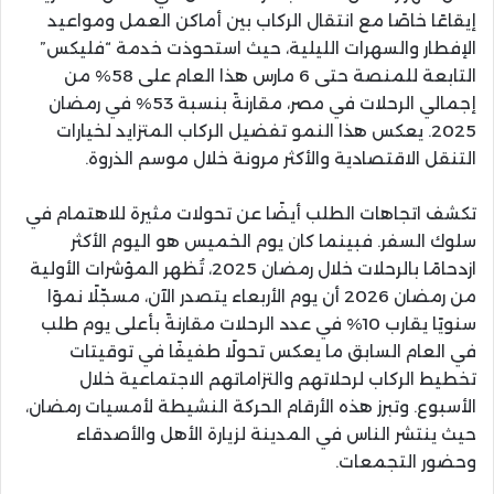
إيقاعًا خاصًا مع انتقال الركاب بين أماكن العمل ومواعيد
الإفطار والسهرات الليلية، حيث استحوذت خدمة “فليكس”
التابعة للمنصة حتى 6 مارس هذا العام على 58% من
إجمالي الرحلات في مصر، مقارنةً بنسبة 53% في رمضان
2025. يعكس هذا النمو تفضيل الركاب المتزايد لخيارات
التنقل الاقتصادية والأكثر مرونة خلال موسم الذروة.
تكشف اتجاهات الطلب أيضًا عن تحولات مثيرة للاهتمام في
سلوك السفر. فبينما كان يوم الخميس هو اليوم الأكثر
ازدحامًا بالرحلات خلال رمضان 2025، تُظهر المؤشرات الأولية
من رمضان 2026 أن يوم الأربعاء يتصدر الآن، مسجّلًا نموًا
سنويًا يقارب 10% في عدد الرحلات مقارنةً بأعلى يوم طلب
في العام السابق ما يعكس تحولًا طفيفًا في توقيتات
تخطيط الركاب لرحلاتهم والتزاماتهم الاجتماعية خلال
الأسبوع. وتبرز هذه الأرقام الحركة النشيطة لأمسيات رمضان،
حيث ينتشر الناس في المدينة لزيارة الأهل والأصدقاء
وحضور التجمعات.