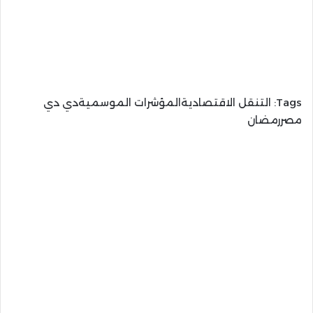
Tags:
التنقل الاقتصاديةالمؤشرات الموسميةدي دي
مصررمضان