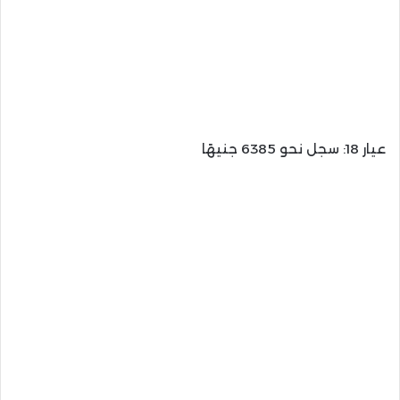
عيار 18: سجل نحو 6385 جنيهًا