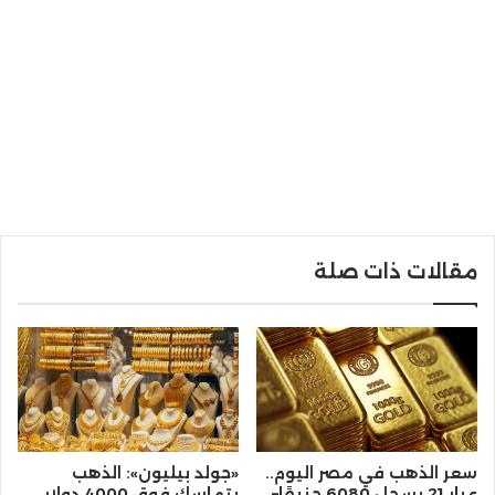
مقالات ذات صلة
سعر الذهب في مصر اليوم..
«جولد بيليون»: الذهب
عيار 21 يسجل 6080 جنيهًا–
يتماسك فوق 4000 دولار..