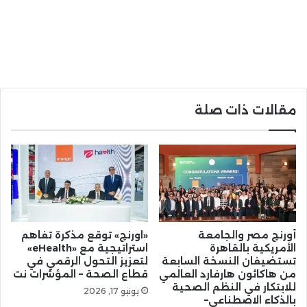
مقالات ذات صلة
أورنچ مصر والجامعة
«اورنچ» توقع مذكرة تفاهم
الأمريكية بالقاهرة
استراتيجية مع «eHealth»
تستضيفان النسخة السابعة
لتعزيز التحول الرقمي في
من هاكاثون هارفارد العالمي
قطاع الصحة – المؤشرات نت
للابتكار في النظم الصحية
يونيو 17, 2026
بالذكاء الاصطناعي–