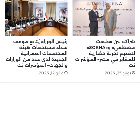
شراكة بين «طلعت
رئيس الوزراء يُتابع موقف
مصطفى» و«SOKNA»
سداد مستحقات هيئة
لتقديم تجربة حضارية
المجتمعات العمرانية
للمقابر في مصر– المؤشرات
الجديدة لدى عدد من الوزارات
نت
والجهات– المؤشرات نت
يونيو 25, 2026
مايو 12, 2026