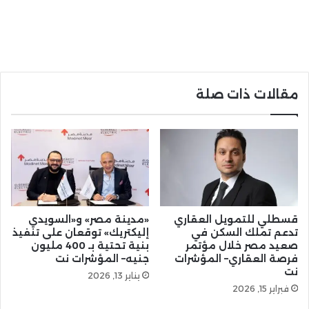
مقالات ذات صلة
قسطلي للتمويل العقاري
«مدينة مصر» و«السويدي
تدعم تملك السكن في
إليكتريك» توقعان على تنفيذ
صعيد مصر خلال مؤتمر
بنية تحتية بـ 400 مليون
فرصة العقاري– المؤشرات
جنيه– المؤشرات نت
نت
يناير 13, 2026
فبراير 15, 2026