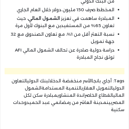
من البنك الدولي
المخطط صرف 150 مليون دولار خلال العام الجاري
المبادرة ساهمت في تعزيز
الشمول المالي
، حيث
تعاون 65% من المستفيدين مع البنوك لأول مرة
نسبة التعثر أقل من 1%، مع تعاون الصندوق مع 32
جهة تمويل
دراسة دولية صادرة عن تحالف الشمول المالي AFI
توثق نجاح المبادرة
Tags:
أجاي بانجاالأسر منخفضة الدخلالبنك الدوليالتعاون
الدوليالتمويل العقاريالتنمية المستدامةالشمول
الماليالقطاع الخاصراندة المنشاويمبادرة سكن لكل
المصريينمدينة العاشر من رمضانمي عبد الحميدوحدات
سكنية