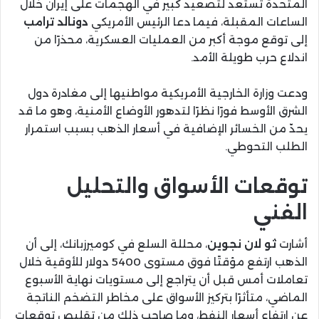
المتحدة تستعد لتصعيد كبير في الهجمات على إيران خلال
الساعات المقبلة، فيما دعا الرئيس الأمريكي
دونالد ترامب
إلى توقع موجة أكبر من العمليات العسكرية، محذرًا من
اندلاع حرب طويلة الأمد.
ودعت وزارة الخارجية الأمريكية مواطنيها إلى مغادرة دول
الشرق الأوسط فورًا نظرًا لتدهور الأوضاع الأمنية، وهو ما قد
يحدّ من الخسائر الإضافية في أسعار الذهب بسبب استمرار
الطلب التحوطي.
توقعات الأسواق والتحليل
الفني
أشارت
ثو لان نجوين
، محللة السلع في كوميرزبانك، إلى أن
الذهب ارتفع مؤقتًا فوق مستوى 5400 دولار للأوقية خلال
تعاملات أمس قبل أن يتراجع إلى مستويات نهاية الأسبوع
الماضي، متأثرًا بتركيز الأسواق على مخاطر التضخم الناتجة
عن ارتفاع أسعار النفط، وما صاحب ذلك من تقليص توقعات