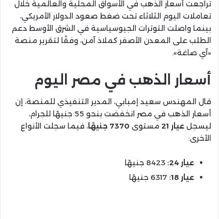
تراجعت أسعار الذهب في الأسواق المحلية والعالمية خلال
تعاملات اليوم الثلاثاء تحت ضغط صعود الدولار الأمريكي،
بينما واصلت التوترات الجيوسياسية في الشرق الأوسط دعم
الطلب على المعدن الأصفر كملاذ آمن، وفقًا لتقرير منصة
«آي صاغة».
أسعار الذهب في مصر اليوم
قال المهندس سعيد إمبابي، المدير التنفيذي للمنصة، إن
أسعار الذهب في مصر انخفضت بنحو 55 جنيهًا للجرام،
ليسجل
عيار 21
مستوى
7370 جنيهًا
، فيما سجلت الأنواع
الأخرى:
عيار 24:
8423 جنيهًا
عيار 18:
6317 جنيهًا