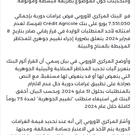
والتحديثات حول الموضوع بطريقة مبسطة وموثوقة.
قرر البنك المركزي الأوروبي فرض غرامات دورية بإجمالي
7,551,050 يورو على بنك Crédit Agricole (فرنسا)، لعدم
امتثاله لأحد المتطلبات الواردة في قرار رقابي صادر بتاريخ 8
فبراير 2024، يتعلق بضرورة إجراء تقييم جوهري للمخاطر
المرتبطة بالمناخ والبيئة.
وأوضح المركزي الأوروبي، في بيان رسمي، أن القرار ألزم البنك
بتعزيز آليات تحديد المخاطر المناخية والبيئية الجوهرية
التي يتعرض لها أو قد يتعرض لها مستقبلاً، مع النص
صراحة على تطبيق غرامات دورية حال عدم الالتزام
بالمتطلبات بحلول 31 مايو 2024. وبحسب البيان، أخفق
البنك في استيفاء متطلب “تقييم الجوهرية” لمدة 75 يوماً
كاملة خلال عام 2024.
وأشار المركزي الأوروبي إلى أنه عند تحديد قيمة الغرامات
الدورية يتم الأخذ في الاعتبار جسامة المخالفة، ومدتها،