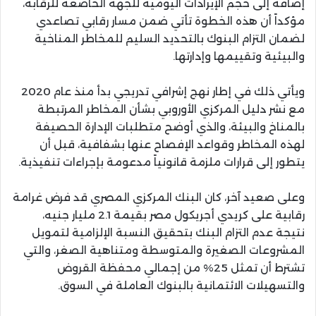
إضافة إلى حجم الإيرادات اليومية للجهة الخاضعة للرقابة،
مؤكداً أن هذه الخطوة تأتي ضمن مسار رقابي تصاعدي
لضمان التزام البنوك بالتحديد السليم للمخاطر المناخية
والبيئية وتقييمها وإدارتها.
ويأتي ذلك في إطار نهج إشرافي تدريجي بدأ منذ عام 2020
مع نشر دليل المركزي الأوروبي بشأن المخاطر المرتبطة
بالمناخ والبيئة، والذي أوضح متطلبات الإدارة الحصيفة
لهذه المخاطر وقواعد الإفصاح عنها بشفافية، قبل أن
يتطور إلى قرارات ملزمة قانونياً مدعومة بإجراءات تنفيذية.
وعلى صعيد آخر، كان البنك المركزي المصري قد فرض غرامة
رقابية على كريدي أجريكول مصر بقيمة 2.1 مليار جنيه،
نتيجة عدم التزام البنك بتحقيق النسبة الإلزامية لتمويل
المشروعات الصغيرة والمتوسطة ومتناهية الصغر، والتي
تشترط أن تمثل 25% من إجمالي محفظة القروض
والتسهيلات الائتمانية بالبنوك العاملة في السوق.