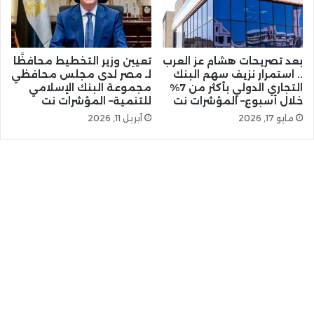
بعد تصريحات هشام عز العرب
تعيين وزير التخطيط محافظًا
.. استمرار نزيف سهم البنك
لـ مصر لدى مجلس محافظي
التجاري الدولي بأكثر من 7%
مجموعة البنك الإسلامي
خلال أسبوع– المؤشرات نت
للتنمية– المؤشرات نت
مايو 17, 2026
أبريل 11, 2026