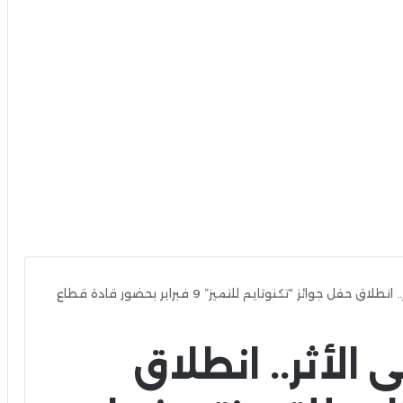
من التكنولوجيا إلى الأثر.. انطلاق حفل جوائز “تكنوتايم للتميز” 9 فبراير بحضور قادة قطاع
 الأثر.. انطلاق