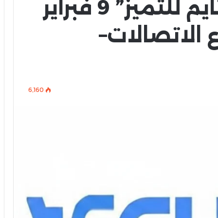
حفل جوائز “تكنوتايم للتميز” 9 فبراير
 الاتصالات–
6٬160