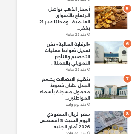
أسعار الذهب تواصل
الارتفاع بالأسواق
العالمية.. ومحليًا عيار 21
يقفز…
منذ 23 ساعة
«الرقابة المالية» تقرر
تعديل ضوابط عمليات
التخصيم والتأجير
التمويلي بالعملة…
منذ 23 ساعة
تنظيم الاتصالات يحسم
الجدل بشأن خطوط
محمول مسجلة بأسماء
المواطنين…
منذ يوم واحد
سعر الريال السعودي
اليوم السبت 8 أغسطس
2026 أمام الجنيه…
منذ يوم واحد