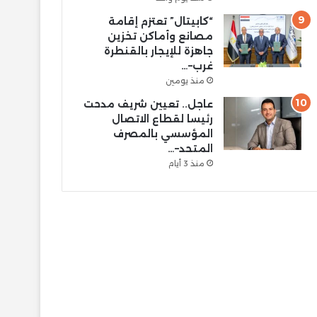
“كابيتال” تعتزم إقامة
مصانع وأماكن تخزين
جاهزة للإيجار بالقنطرة
غرب–…
منذ يومين
عاجل.. تعيين شريف مدحت
رئيسا لقطاع الاتصال
المؤسسي بالمصرف
المتحد–…
منذ 3 أيام