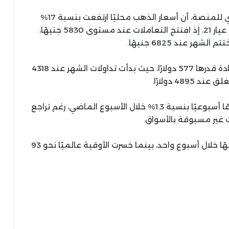
وأوضح المهندس سعيد إمبابي، المدير التنفيذي للمنصة، أن أسعار الذهب محليًا ارتفعت بنسبة 17%
خلال يناير، محققة زيادة قدرها 995 جنيهًا للجرام عيار 21، إذ افتتح التعاملات عند مستوى 5830 جنيهًا،
وعالميًا، ارتفعت أسعار الأوقية بنسبة 13.4%، بزيادة قدرها 577 دولارًا، حيث بدأت تداولات الشهر عند 4318
وأشار إمبابي إلى أن السوق المحلية سجلت ارتفاعًا أسبوعيًا بنسبة 1.3% خلال الأسبوع الماضي، رغم تراجع
وأضاف أن جرام الذهب عيار 21 ارتفع بنحو 90 جنيهًا خلال أسبوع واحد، بينما خسرت الأوقية عالميًا نحو 93