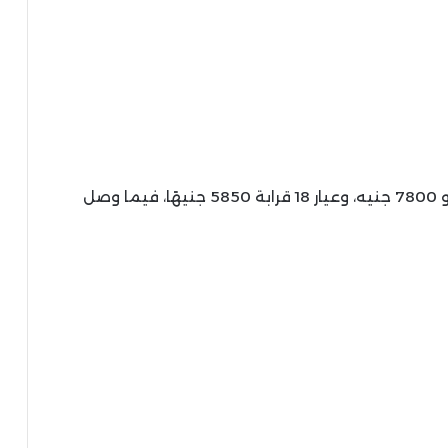
وبحسب التقرير، بلغ سعر جرام الذهب عيار 24 نحو 7800 جنيه، وعيار 18 قرابة 5850 جنيهًا، فيما وصل