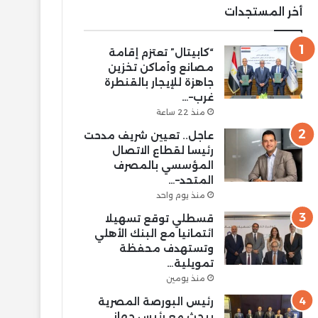
أخر المستجدات
“كابيتال” تعتزم إقامة
مصانع وأماكن تخزين
جاهزة للإيجار بالقنطرة
غرب–…
منذ 22 ساعة
عاجل.. تعيين شريف مدحت
رئيسا لقطاع الاتصال
المؤسسي بالمصرف
المتحد–…
منذ يوم واحد
قسطلي توقع تسهيلا
ائتمانيا مع البنك الأهلي
وتستهدف محفظة
تمويلية…
منذ يومين
رئيس البورصة المصرية
يبحث مع رئيس جهاز