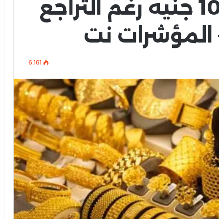
شهرية تقارب 1000 جنيه رغم التراجع
ر– المؤشرات نت
6٬161