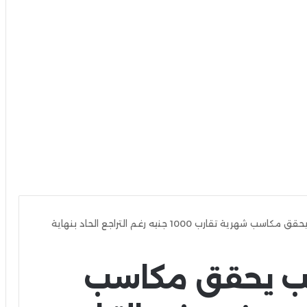
«آي صاغة»: الذهب يحقق مكاسب شهرية تقارب 1000 جنيه رغم التراجع الحاد بنهاية
هب يحقق مكاسب