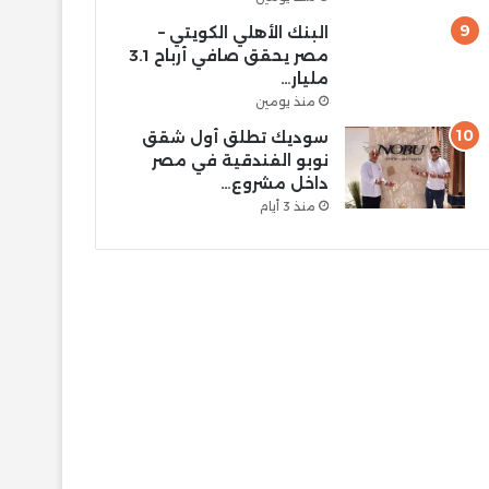
البنك الأهلي الكويتي –
مصر يحقق صافي أرباح 3.1
مليار…
منذ يومين
سوديك تطلق أول شقق
نوبو الفندقية في مصر
داخل مشروع…
منذ 3 أيام