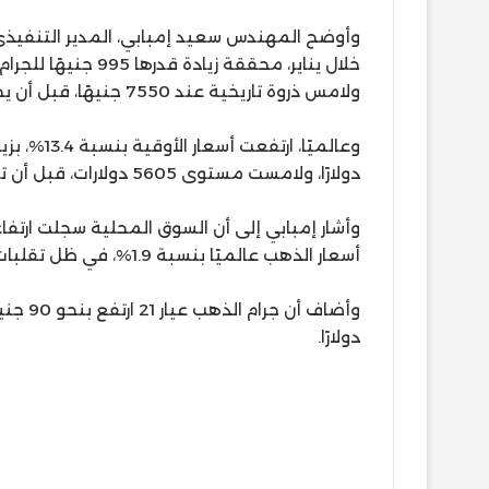
ولامس ذروة تاريخية عند 7550 جنيهًا، قبل أن يختتم الشهر عند 6825 جنيهًا.
دولارًا، ولامست مستوى 5605 دولارات، قبل أن تغلق عند 4895 دولارًا.
أسعار الذهب عالميًا بنسبة 1.9%، في ظل تقلبات غير مسبوقة بالأسواق.
دولارًا.