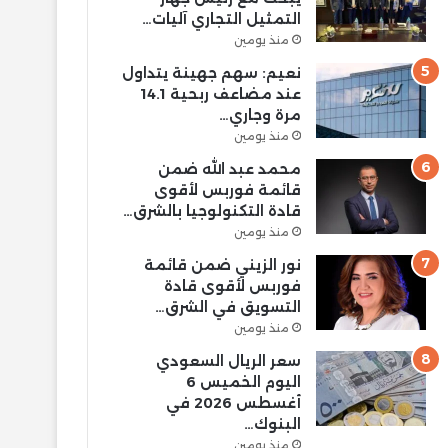
التمثيل التجاري آليات…
منذ يومين
نعيم: سهم جهينة يتداول
عند مضاعف ربحية 14.1
مرة وجاري…
منذ يومين
محمد عبد الله ضمن
قائمة فوربس لأقوى
قادة التكنولوجيا بالشرق…
منذ يومين
نور الزيني ضمن قائمة
فوربس لأقوى قادة
التسويق في الشرق…
منذ يومين
سعر الريال السعودي
اليوم الخميس 6
أغسطس 2026 في
البنوك…
منذ يومين