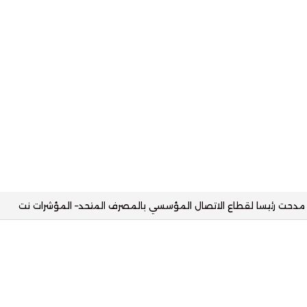
يا مع البنك الأهلي وتستهدف محفظة تمويلية بقيمة 2.5 مليار جنيه– المؤشرات نت