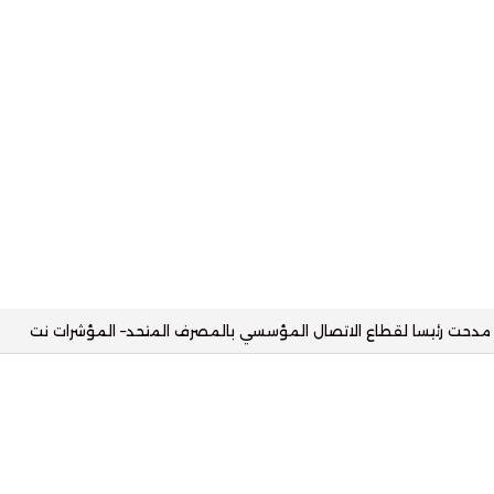
يا مع البنك الأهلي وتستهدف محفظة تمويلية بقيمة 2.5 مليار جنيه– المؤشرات نت