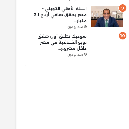
البنك الأهلي الكويتي –
مصر يحقق صافي أرباح 3.1
مليار…
منذ يومين
سوديك تطلق أول شقق
نوبو الفندقية في مصر
داخل مشروع…
منذ يومين