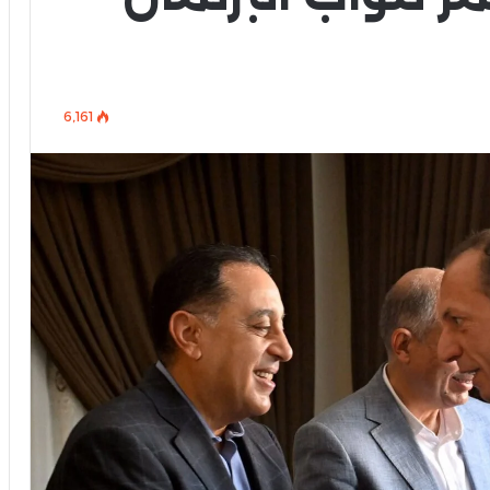
6٬161