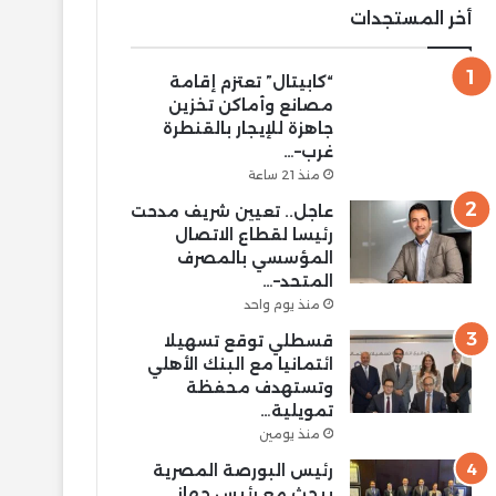
أخر المستجدات
“كابيتال” تعتزم إقامة
مصانع وأماكن تخزين
جاهزة للإيجار بالقنطرة
غرب–…
منذ 21 ساعة
عاجل.. تعيين شريف مدحت
رئيسا لقطاع الاتصال
المؤسسي بالمصرف
المتحد–…
منذ يوم واحد
قسطلي توقع تسهيلا
ائتمانيا مع البنك الأهلي
وتستهدف محفظة
تمويلية…
منذ يومين
رئيس البورصة المصرية
يبحث مع رئيس جهاز