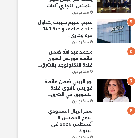
التمثيل التجاري آليات…
منذ يومين
نعيم: سهم جهينة يتداول
عند مضاعف ربحية 14.1
مرة وجاري…
منذ يومين
محمد عبد الله ضمن
قائمة فوربس لأقوى
قادة التكنولوجيا بالشرق…
منذ يومين
نور الزيني ضمن قائمة
فوربس لأقوى قادة
التسويق في الشرق…
منذ يومين
سعر الريال السعودي
اليوم الخميس 6
أغسطس 2026 في
البنوك…
منذ يومين