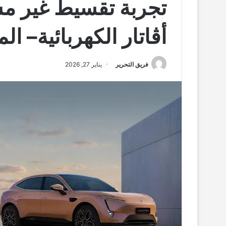
تجربة تقسيط غير م
أڤاتار الكهربائية– 
فريق التحرير
يناير 27, 2026