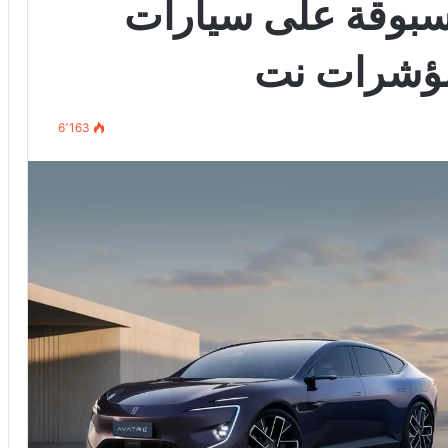
سبوقة على سيارات
المؤشرات نت
6٬163