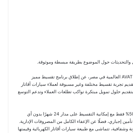
ل والتحديثات حول الموضوع بطريقة مبسطة وموثوقة.
أعلنت قصراوي جروب، الوكيل الحصري لعلامة أڤاتار AVATR العالمية في مصر، عن إطلاق برنامج تقسيط مميز
ون مع شركة ڤاليو (Valu)من خلال Valu Shift، لتقديم تجربة تقسيط مختلفة وغير مسبوقة لعملاء سيارات أڤاتار
قديم حلول تمويل مبتكرة تواكب تطلعات العملاء وتدعم التوسع
ويتيح هذا التعاون للعملاء امتلاك سيارات أڤاتار بمقدم 50% فقط مع إمكانية التقسيط على مدار 24 شهرًا بدون أي
مين إجباري، فضلًا عن الإعفاء الكامل من المصروفات الإدارية.
رونة وشفافية، تتماشى مع طبيعة سيارات أڤاتار الكهربائية وقيمتها