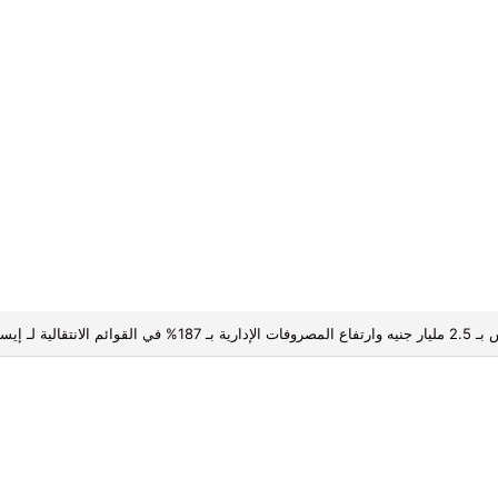
ة.. ومحليًا عيار 21 يقفز إلى 6090 جنيهًا– المؤشرات نت