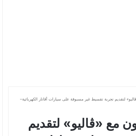
ليو» لتقديم تجربة تقسيط غير مسبوقة على سيارات أڤاتار الكهربائية–
 مع «ڤاليو» لتقديم