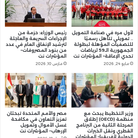
لأول مره في صناعة التمويل
رئيس الوزراء: حزمة من
.. تمويلي تتأهل رسميًا
الإجراءات السريعة والعاجلة
للتصفيات المؤهلة لبطولة
لترشيد الإنفاق العام في عدد
الجمهورية الـ59 لرياضات
من بنود المصروفات–
تحدي الإعاقة– المؤشرات نت
المؤشرات نت
مايو 24, 2026
مارس 10, 2026
وزير التخطيط يبحث مع
مصر والأمم المتحدة تبحثان
منظمة (OECD) إطلاق
تعزيز التعاون في مكافحة
المرحلة الثانية من البرنامج
غسل الأموال وتمويل
القطري ونقل الخبرات
الإرهاب– المؤشرات نت
الدولية لأفريقيا– المؤشرات