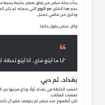
بدأت رحلة عباس من زقاق صغير، بخليط بسيط من و
يميز هذا الشاي هو
الروح
التي يحمله. لم يكن ال
وذكرى من ماضي جميل.
وكان عباس يقول دائمًا:
“أنا ما أبيّع شاي.. أنا أبيّع لحظة،
بغداد.. ثم دبي
انتشرت الخلطة في بغداد أولًا، وذاع صيتها بين 
لعشرات العائلات.
لكن الطموح عند عباس لم يتوقف، فقرر أن يأخذ ن