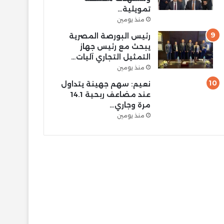
تمويلية…
منذ يومين
رئيس البورصة المصرية
يبحث مع رئيس جهاز
التمثيل التجاري آليات…
منذ يومين
نعيم: سهم جهينة يتداول
عند مضاعف ربحية 14.1
مرة وجاري…
منذ يومين