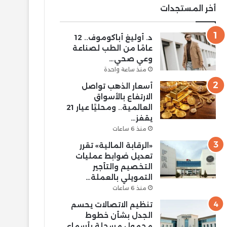
أخر المستجدات
د. أوليغ أباكوموف.. 12
عامًا من الطب لصناعة
وعي صحي…
منذ ساعة واحدة
أسعار الذهب تواصل
الارتفاع بالأسواق
العالمية.. ومحليًا عيار 21
يقفز…
منذ 6 ساعات
«الرقابة المالية» تقرر
تعديل ضوابط عمليات
التخصيم والتأجير
التمويلي بالعملة…
منذ 6 ساعات
تنظيم الاتصالات يحسم
الجدل بشأن خطوط
محمول مسجلة بأسماء