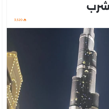
ُشرب
3٬520