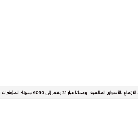
قرر تعديل ضوابط عمليات التخصيم والتأجير التمويلي بالعملة الأجنبية– المؤشر