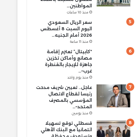
المواطنين…
منذ 10 ساعات
سعر الريال السعودي
اليوم السبت 8 أغسطس
2026 أمام الجنيه…
منذ 11 ساعة
“كابيتال” تعتزم إقامة
مصانع وأماكن تخزين
جاهزة للإيجار بالقنطرة
غرب–…
منذ يوم واحد
عاجل.. تعيين شريف مدحت
رئيسا لقطاع الاتصال
المؤسسي بالمصرف
المتحد–…
منذ يومين
قسطلي توقع تسهيلا
ائتمانيا مع البنك الأهلي
وتستهدف محفظة